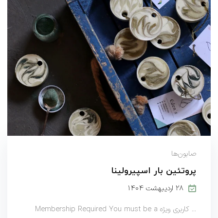
صابون‌ها
پروتئین بار اسپیرولینا
۲۸ اردیبهشت ۱۴۰۴
... کاربری ویژه Membership Required You must be a